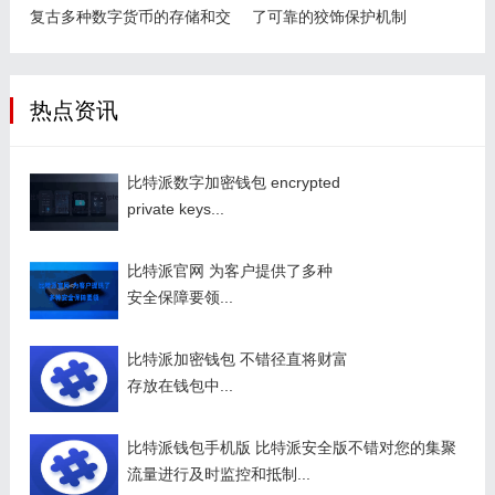
复古多种数字货币的存储和交
了可靠的狡饰保护机制
往
热点资讯
比特派数字加密钱包 encrypted
private keys...
比特派官网 为客户提供了多种
安全保障要领...
比特派加密钱包 不错径直将财富
存放在钱包中...
比特派钱包手机版 比特派安全版不错对您的集聚
流量进行及时监控和抵制...