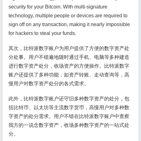
security for your Bitcoin. With multi-signature
technology, multiple people or devices are required to
sign off on any transaction, making it nearly impossible
for hackers to steal your funds.
其次，比特派数字账户为用户提供了方便的数字资产处
分处事。用户不错遍地随时通过手机、电脑等多种建造
进行数字资产处分，收场资产的方便操作。比特派数字
账户还提供了多种功能，如资产转账、走动查询等，高
慢用户对数字资产处分的各式需求。
此外，比特派数字账户还守旧多种数字资产的处分，包
括比特币、以太坊等主流数字货币，高慢用户对多种数
字资产的处分需求。用户不错在比特派数字账户中查察
我方的一说念数字资产，收场多种数字资产的一站式处
分。