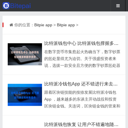
你的位置：
Bitpie app
>
Bitpie app
>
比特派钱包中心 比特派钱包撑握多种数字货币
在数字货币市集愈起火热确当下，数字钞票
的惩处显得尤为迫切。关于强盛投资者来
说，选拔一款安全且方便的数字钞票惩处器
具至关迫切。比特派钱包算作一款有名的数
字货币惩处器具比特派钱包中心 比特派钱
比特派冷钱包App 还不错进行来去和转账操作
包中心 比特派钱包中心 ，备受用户良好。
跟着区块链技能的按捺发展比特派冷钱包
本文将为您先容比特派钱包的安全性、方便
App ，越来越多的东谈主开动战役和投资
性以及数字钞票惩处的特色。 率先，咱们
区块链金钱。关连词，区块链金钱的管束和
要了解比特派钱包的安全性。算作一个数字
操作却并不是一件容易的事情。不同的区块
货币惩处器具，安全性是最基本亦然最迫切
链模式有着不同的钱包和账户系统比特派冷
的少量。比特派钱包罗致了多重安全期间，
比特派钱包恢复 让用户不错遍地随时进行数字货币料理
钱包App 比特派冷钱包App ，用户需要在
包括多重签名，冷热钱包差别等，确保用户